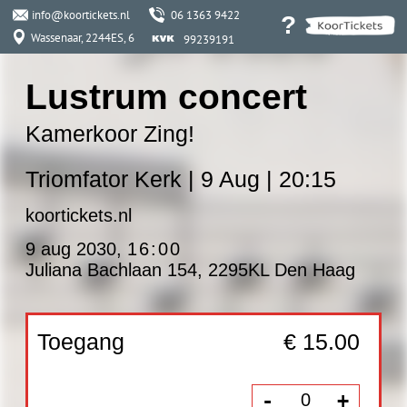
info@koortickets.nl
06 1363 9422
?
Wassenaar, 2244ES, 6
99239191
Lustrum concert
Kamerkoor Zing!
Triomfator Kerk | 9 Aug | 20:15
koortickets.nl
9 aug 2030
,
16:00
Juliana Bachlaan 154, 2295KL Den Haag
Toegang
€ 15.00
-
+
Alle teksten staan, met
vertaling, vermeld in het
programmaboekje
Programma