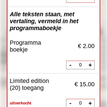
€ 2.00
boekje
-
+
Limited edition
€ 15.00
(20) toegang
-
+
uitverkocht
Gratis met
promocode
€ 50.00
'VIP'
-
+
Promocodes:
Totaal: € 0.00