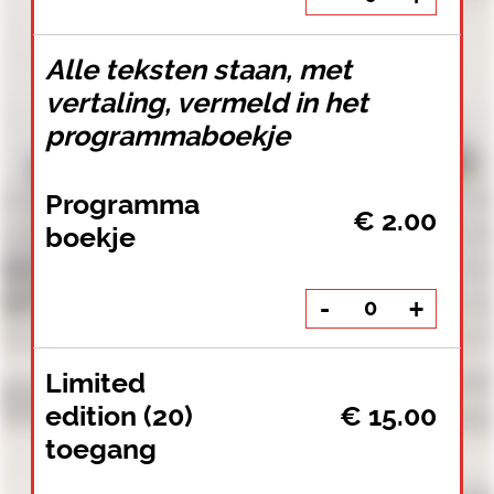
Programma
€ 2.00
boekje
-
+
Limited
edition (20)
€ 15.00
toegang
-
+
uitverkocht
Gratis met
promocode
€ 50.00
'VIP'
-
+
Promocodes: