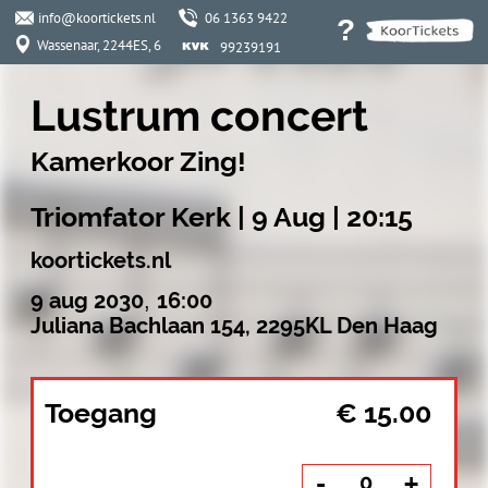
info@koortickets.nl
06 1363 9422
?
Wassenaar, 2244ES, 6
99239191
Lustrum concert
Kamerkoor Zing!
Triomfator Kerk | 9 Aug | 20:15
koortickets.nl
9 aug 2030
,
16:00
Juliana Bachlaan 154, 2295KL Den Haag
Toegang
€ 15.00
-
+
Alle teksten staan, met
vertaling, vermeld in het
programmaboekje