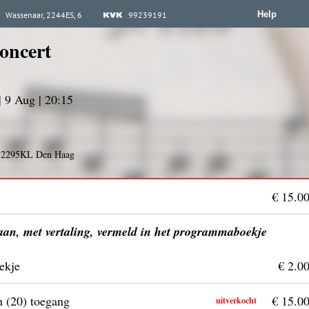
Help
Wassenaar, 2244ES, 6
99239191
oncert
| 9 Aug | 20:15
4, 2295KL Den Haag
€ 15.0
taan, met vertaling, vermeld in het programmaboekje
ekje
€ 2.0
n (20) toegang
€ 15.0
uitverkocht