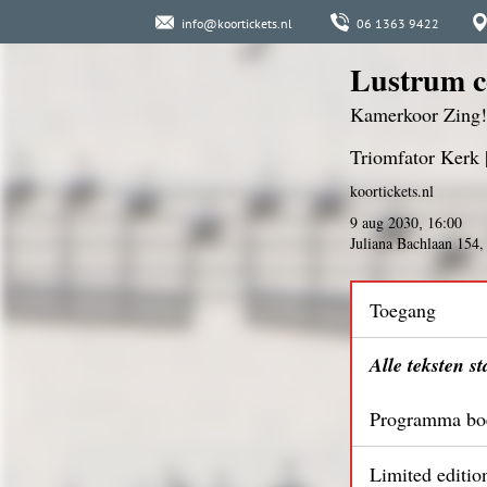
info@koortickets.nl
06 1363 9422
Lustrum c
Kamerkoor Zing!
Triomfator Kerk 
koortickets.nl
9 aug 2030
16:00
,
Juliana Bachlaan 15
Toegang
Alle teksten s
Programma bo
Limited editio