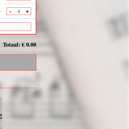
0
-
+
Totaal: € 0.00